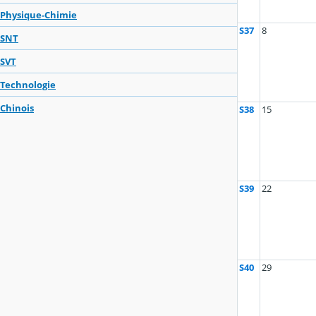
Physique-Chimie
S37
8
SNT
SVT
Technologie
Chinois
S38
15
S39
22
S40
29