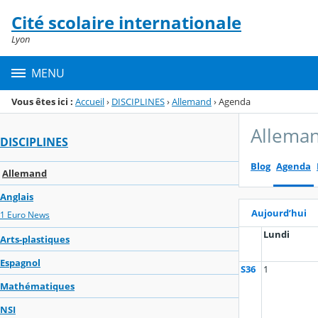
Panneau de gestion des cookies
Cité scolaire internationale
Menu de la rubrique
Contenu
Lyon
MENU
Vous êtes ici :
Accueil
›
DISCIPLINES
›
Allemand
›
Agenda
Allema
DISCIPLINES
Blog
Agenda
Allemand
Anglais
Aujourd’hui
1 Euro News
Lundi
Arts-plastiques
Espagnol
S36
1
Mathématiques
NSI