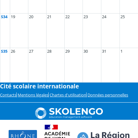
S34
19
20
21
22
23
24
25
S35
26
27
28
29
30
31
1
Cité scolaire internationale
Contacts
Mentions légales
Chartes d'utilisation
Données personnelles