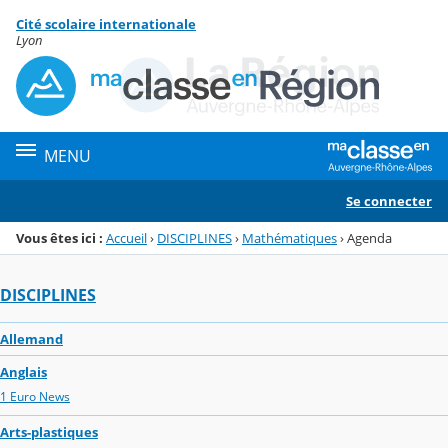
Panneau de gestion des cookies
Cité scolaire internationale
Menu de la rubrique
Contenu
Lyon
MENU
Se connecter
Vous êtes ici :
Accueil
›
DISCIPLINES
›
Mathématiques
›
Agenda
DISCIPLINES
Allemand
Anglais
1 Euro News
Arts-plastiques