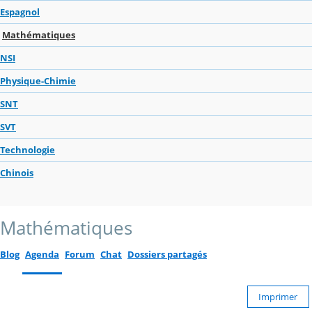
Espagnol
Mathématiques
NSI
Physique-Chimie
SNT
SVT
Technologie
Chinois
Mathématiques
Blog
Agenda
Forum
Chat
Dossiers partagés
Imprimer