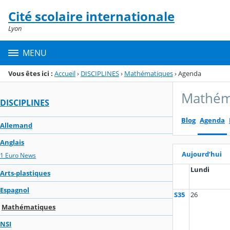
Panneau de gestion des cookies
Cité scolaire internationale
Menu de la rubrique
Contenu
Lyon
MENU
Vous êtes ici :
Accueil
›
DISCIPLINES
›
Mathématiques
›
Agenda
Mathém
DISCIPLINES
Blog
Agenda
Allemand
Anglais
Aujourd’hui
1 Euro News
Lundi
Arts-plastiques
Espagnol
S35
26
Mathématiques
NSI