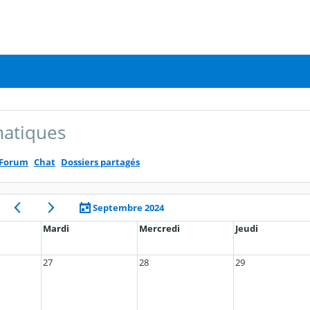
atiques
Forum
Chat
Dossiers partagés
Septembre 2024
Mardi
Mercredi
Jeudi
27
28
29