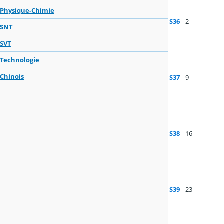
Physique-Chimie
S36
2
SNT
SVT
Technologie
Chinois
S37
9
S38
16
S39
23