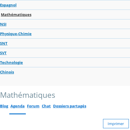
Espagnol
Mathématiques
NSI
Physique-Chimie
SNT
SVT
Technologie
Chinois
Mathématiques
Blog
Agenda
Forum
Chat
Dossiers partagés
Imprimer