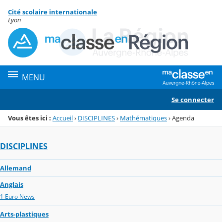
Panneau de gestion des cookies
Cité scolaire internationale
Menu de la rubrique
Contenu
Lyon
MENU
Se connecter
Vous êtes ici :
Accueil
›
DISCIPLINES
›
Mathématiques
›
Agenda
DISCIPLINES
Allemand
Anglais
1 Euro News
Arts-plastiques