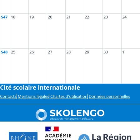
S47
18
19
20
21
22
23
24
S48
25
26
27
28
29
30
1
Cité scolaire internationale
Contacts
Mentions légales
Chartes d'utilisation
Données personnelles