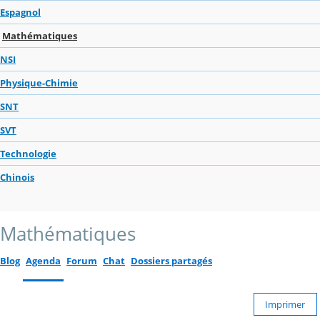
Espagnol
Mathématiques
NSI
Physique-Chimie
SNT
SVT
Technologie
Chinois
Mathématiques
Blog
Agenda
Forum
Chat
Dossiers partagés
Imprimer