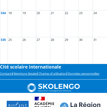
S34
18
19
20
21
22
23
24
S35
25
26
27
28
29
30
31
Cité scolaire internationale
Contacts
Mentions légales
Chartes d'utilisation
Données personnelles