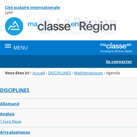
Panneau de gestion des cookies
Cité scolaire internationale
Menu de la rubrique
Contenu
Lyon
MENU
Se connecter
Vous êtes ici :
Accueil
›
DISCIPLINES
›
Mathématiques
›
Agenda
DISCIPLINES
Allemand
Anglais
1 Euro News
Arts-plastiques