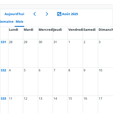
Aujourd’hui
Août 2025
Semaine
Mois
Lundi
Mardi
Mercredi
Jeudi
Vendredi
Samedi
Dimanc
S31
28
29
30
31
1
2
3
S32
4
5
6
7
8
9
10
S33
11
12
13
14
15
16
17