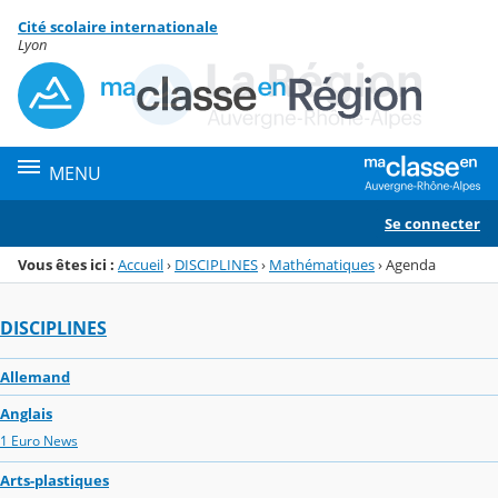
Panneau de gestion des cookies
Cité scolaire internationale
Menu de la rubrique
Contenu
Lyon
MENU
Se connecter
Vous êtes ici :
Accueil
›
DISCIPLINES
›
Mathématiques
›
Agenda
DISCIPLINES
Allemand
Anglais
1 Euro News
Arts-plastiques