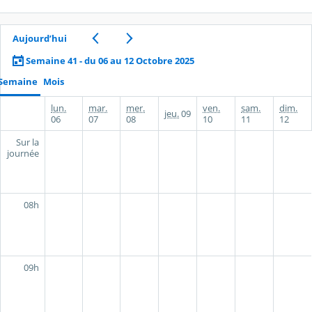
Aujourd’hui
Semaine 41 - du 06 au 12 Octobre 2025
Semaine
Mois
lun.
mar.
mer.
ven.
sam.
dim.
jeu.
09
06
07
08
10
11
12
Sur la
journée
08h
09h