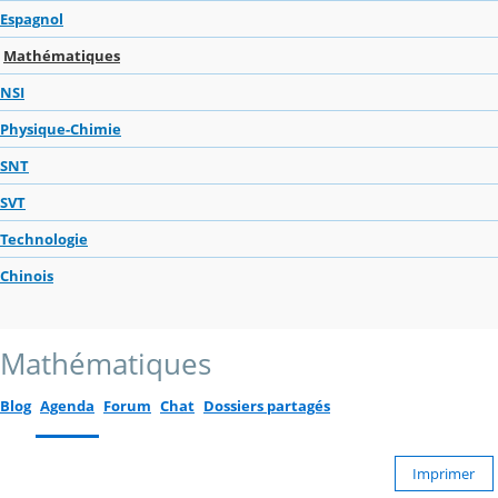
Espagnol
Mathématiques
NSI
Physique-Chimie
SNT
SVT
Technologie
Chinois
Mathématiques
Blog
Agenda
Forum
Chat
Dossiers partagés
Imprimer