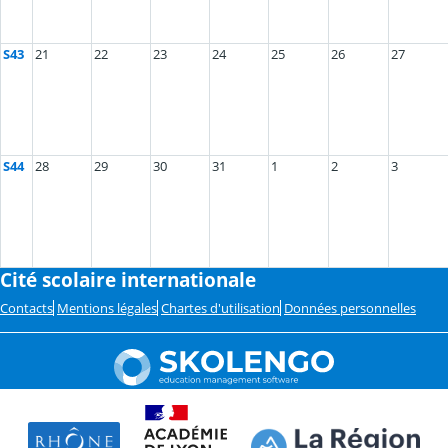
S43
21
22
23
24
25
26
27
S44
28
29
30
31
1
2
3
Cité scolaire internationale
Contacts
Mentions légales
Chartes d'utilisation
Données personnelles