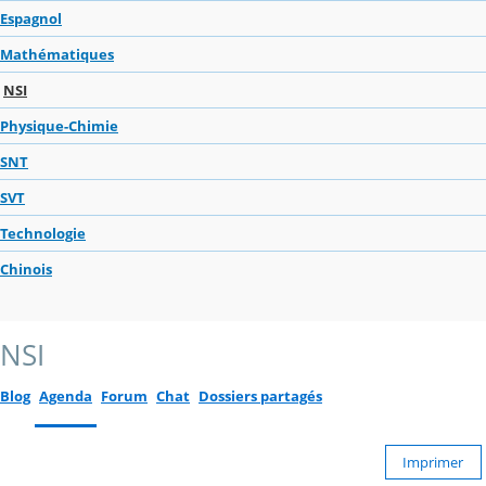
Espagnol
Mathématiques
NSI
Physique-Chimie
SNT
SVT
Technologie
Chinois
NSI
Blog
Agenda
Forum
Chat
Dossiers partagés
Imprimer