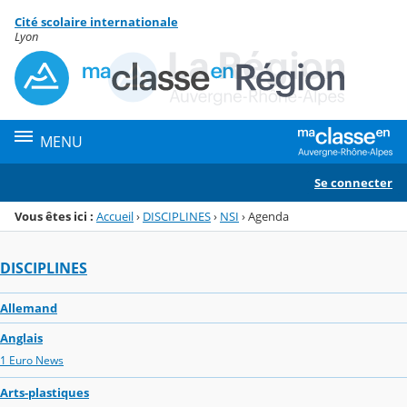
Panneau de gestion des cookies
Cité scolaire internationale
Menu de la rubrique
Contenu
Lyon
MENU
Se connecter
Vous êtes ici :
Accueil
›
DISCIPLINES
›
NSI
›
Agenda
DISCIPLINES
Allemand
Anglais
1 Euro News
Arts-plastiques