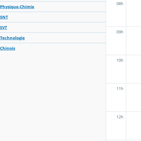
08h
Physique-Chimie
SNT
SVT
09h
Technologie
Chinois
10h
11h
12h