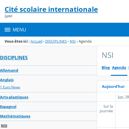
Panneau de gestion des cookies
Cité scolaire internationale
Menu de la rubrique
Contenu
Lyon
MENU
Vous êtes ici :
Accueil
›
DISCIPLINES
›
NSI
›
Agenda
NSI
DISCIPLINES
Blog
Agenda
Allemand
Anglais
Aujourd’hui
1 Euro News
lun.
28
Arts-plastiques
Sur la
Espagnol
journée
Mathématiques
NSI