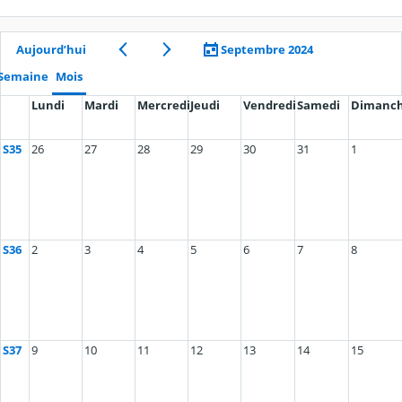
Aujourd’hui
Septembre 2024
Semaine
Mois
Lundi
Mardi
Mercredi
Jeudi
Vendredi
Samedi
Dimanc
S35
26
27
28
29
30
31
1
S36
2
3
4
5
6
7
8
S37
9
10
11
12
13
14
15