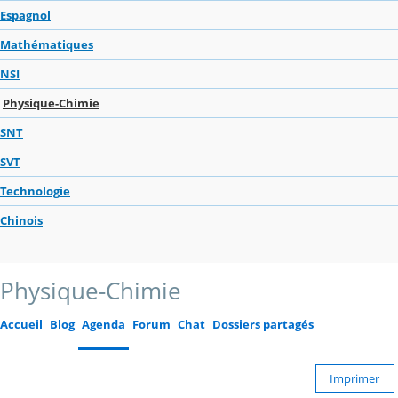
Espagnol
Mathématiques
NSI
Physique-Chimie
SNT
SVT
Technologie
Chinois
Physique-Chimie
Accueil
Blog
Agenda
Forum
Chat
Dossiers partagés
Imprimer