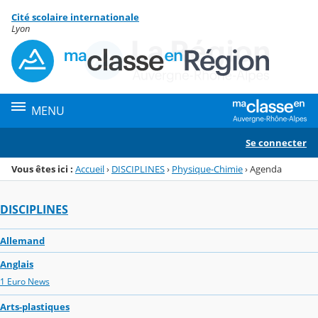
Panneau de gestion des cookies
Cité scolaire internationale
Menu de la rubrique
Contenu
Lyon
MENU
Se connecter
Vous êtes ici :
Accueil
›
DISCIPLINES
›
Physique-Chimie
›
Agenda
DISCIPLINES
Allemand
Anglais
1 Euro News
Arts-plastiques