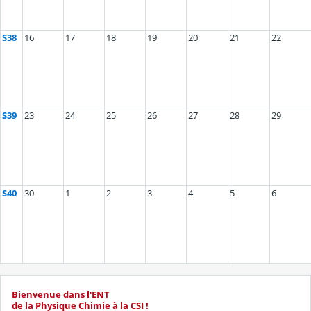
S38
16
17
18
19
20
21
22
S39
23
24
25
26
27
28
29
S40
30
1
2
3
4
5
6
Bienvenue dans l'ENT
de la Physique Chimie à la CSI !