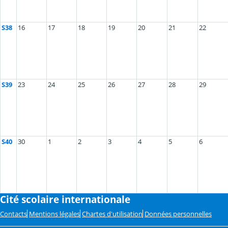
S38
16
17
18
19
20
21
22
S39
23
24
25
26
27
28
29
S40
30
1
2
3
4
5
6
Cité scolaire internationale
Contacts
Mentions légales
Chartes d'utilisation
Données personnelles