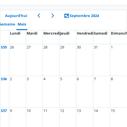
Aujourd’hui
Septembre 2024
Semaine
Mois
Lundi
Mardi
Mercredi
Jeudi
Vendredi
Samedi
Dimanc
S35
26
27
28
29
30
31
1
S36
2
3
4
5
6
7
8
S37
9
10
11
12
13
14
15