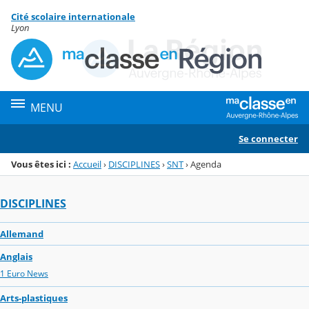
Panneau de gestion des cookies
Cité scolaire internationale
Menu de la rubrique
Contenu
Lyon
MENU
Se connecter
Vous êtes ici :
Accueil
›
DISCIPLINES
›
SNT
›
Agenda
DISCIPLINES
Allemand
Anglais
1 Euro News
Arts-plastiques