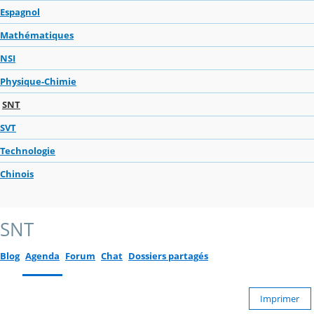
Espagnol
Mathématiques
NSI
Physique-Chimie
SNT
SVT
Technologie
Chinois
SNT
Blog
Agenda
Forum
Chat
Dossiers partagés
Imprimer