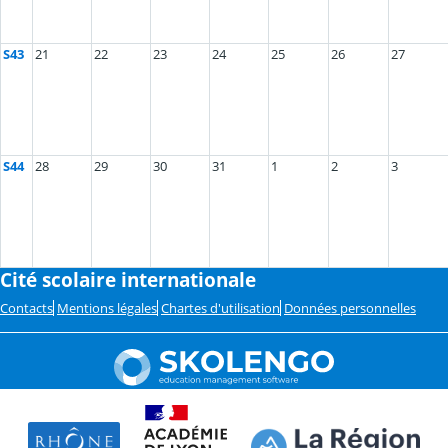
S43
21
22
23
24
25
26
27
S44
28
29
30
31
1
2
3
Cité scolaire internationale
Contacts
Mentions légales
Chartes d'utilisation
Données personnelles