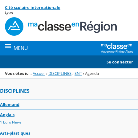
Panneau de gestion des cookies
Cité scolaire internationale
Menu de la rubrique
Contenu
Lyon
MENU
Se connecter
Vous êtes ici :
Accueil
›
DISCIPLINES
›
SNT
›
Agenda
DISCIPLINES
Allemand
Anglais
1 Euro News
Arts-plastiques