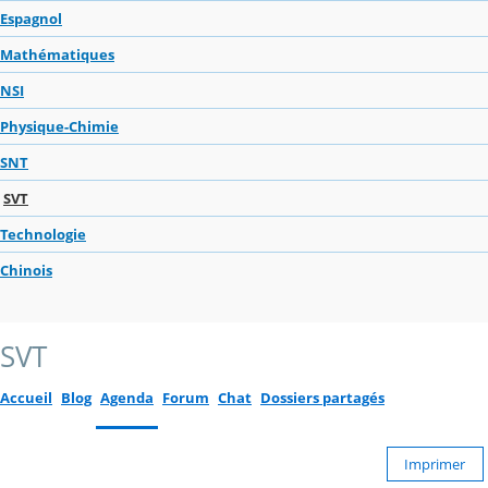
Espagnol
Mathématiques
NSI
Physique-Chimie
SNT
SVT
Technologie
Chinois
SVT
Accueil
Blog
Agenda
Forum
Chat
Dossiers partagés
Imprimer