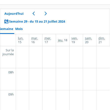
Aujourd’hui
Semaine 29 - du 15 au 21 Juillet 2024
Semaine
Mois
lun.
mar.
mer.
ven.
sam.
dim.
jeu.
18
15
16
17
19
20
21
Sur la
journée
08h
09h