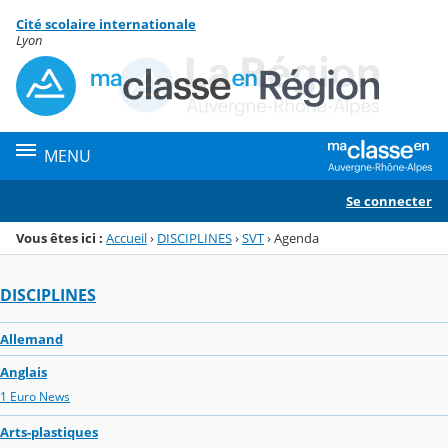
Panneau de gestion des cookies
Cité scolaire internationale
Menu de la rubrique
Contenu
Lyon
MENU
Se connecter
Vous êtes ici :
Accueil
›
DISCIPLINES
›
SVT
›
Agenda
DISCIPLINES
Allemand
Anglais
1 Euro News
Arts-plastiques