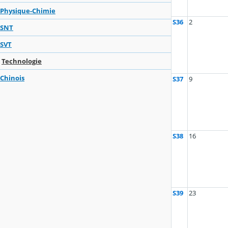
Physique-Chimie
S36
2
SNT
SVT
Technologie
Chinois
S37
9
S38
16
S39
23