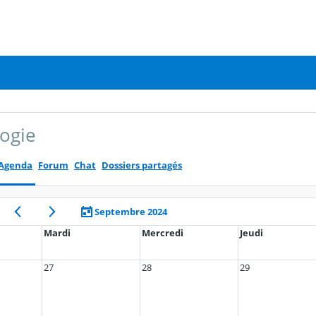
ogie
Agenda
Forum
Chat
Dossiers partagés
Septembre 2024
Mardi
Mercredi
Jeudi
27
28
29