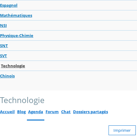
Espagnol
Mathématiques
NSI
Physique-Chimie
SNT
SVT
Technologie
Chinois
Technologie
Accueil
Blog
Agenda
Forum
Chat
Dossiers partagés
Imprimer