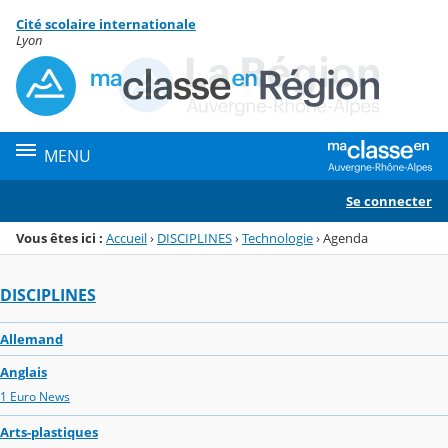
Panneau de gestion des cookies
Cité scolaire internationale
Menu de la rubrique
Contenu
Lyon
MENU
Se connecter
Vous êtes ici :
Accueil
›
DISCIPLINES
›
Technologie
›
Agenda
DISCIPLINES
Allemand
Anglais
1 Euro News
Arts-plastiques