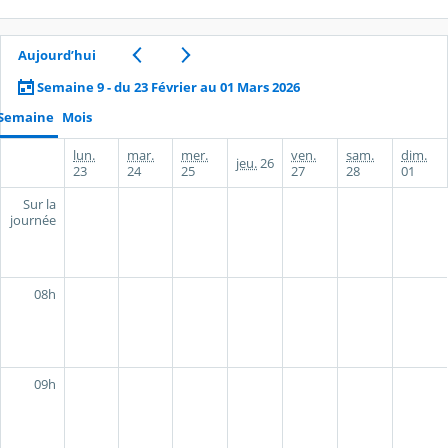
Aujourd’hui
Semaine 9 - du 23 Février au 01 Mars 2026
Semaine
Mois
lun.
mar.
mer.
ven.
sam.
dim.
jeu.
26
23
24
25
27
28
01
Sur la
journée
08h
09h