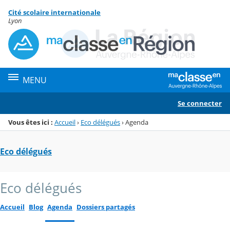
Panneau de gestion des cookies
Cité scolaire internationale
Menu de la rubrique
Contenu
Lyon
MENU
Se connecter
Vous êtes ici :
Accueil
›
Eco délégués
›
Agenda
Eco délégués
Eco délégués
Accueil
Blog
Agenda
Dossiers partagés