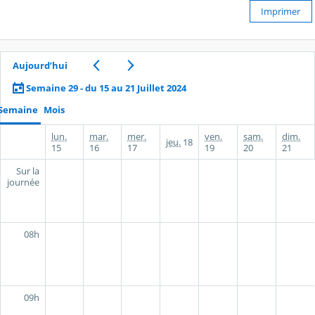
Imprimer
Aujourd’hui
Semaine 29 - du 15 au 21 Juillet 2024
Semaine
Mois
lun.
mar.
mer.
ven.
sam.
dim.
jeu.
18
15
16
17
19
20
21
Sur la
journée
08h
09h