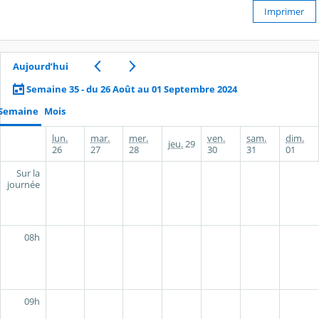
Imprimer
Aujourd’hui
Semaine 35 - du 26 Août au 01 Septembre 2024
Semaine
Mois
lun.
mar.
mer.
ven.
sam.
dim.
jeu.
29
26
27
28
30
31
01
Sur la
journée
08h
09h