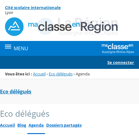
Panneau de gestion des cookies
Cité scolaire internationale
Menu de la rubrique
Contenu
Lyon
MENU
Se connecter
Vous êtes ici :
Accueil
›
Eco délégués
›
Agenda
Eco délégués
Eco délégués
Accueil
Blog
Agenda
Dossiers partagés