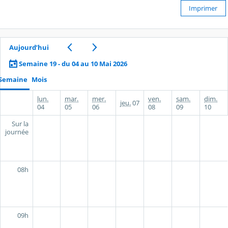
Imprimer
Aujourd’hui
Semaine 19 - du 04 au 10 Mai 2026
Semaine
Mois
lun.
mar.
mer.
ven.
sam.
dim.
jeu.
07
04
05
06
08
09
10
Sur la
journée
08h
09h