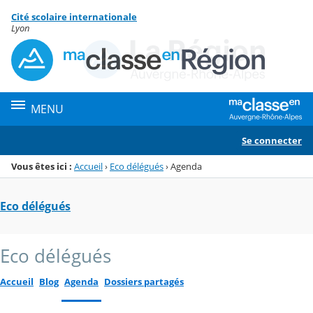
Panneau de gestion des cookies
Cité scolaire internationale
Menu de la rubrique
Contenu
Lyon
MENU
Se connecter
Vous êtes ici :
Accueil
›
Eco délégués
›
Agenda
Eco délégués
Eco délégués
Accueil
Blog
Agenda
Dossiers partagés