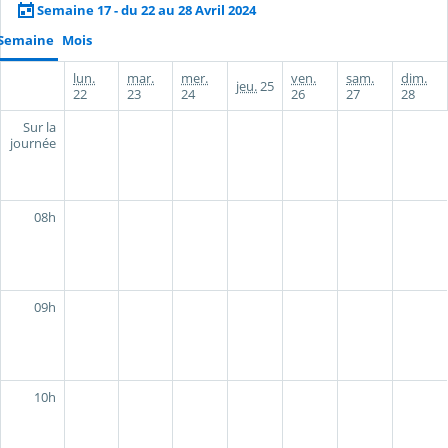
Semaine 17 - du 22 au 28 Avril 2024
Semaine
Mois
lun.
mar.
mer.
ven.
sam.
dim.
jeu.
25
22
23
24
26
27
28
Sur la
journée
08h
09h
10h