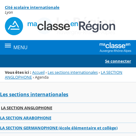
Panneau de gestion des cookies
Cité scolaire internationale
Menu de la rubrique
Contenu
Lyon
MENU
Se connecter
Vous êtes ici :
Accueil
›
Les sections internationales
›
LA SECTION
ANGLOPHONE
›
Agenda
Les sections internationales
LA SECTION ANGLOPHONE
LA SECTION ARABOPHONE
LA SECTION GERMANOPHONE (école élémentaire et collège)