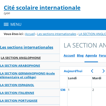
Panneau de gestion des cookies
Cité scolaire internationale
Menu de la rubrique
Contenu
Lyon
MENU
Vous êtes ici :
Accueil
›
Les sections internationales
›
LA SECTION ANG
LA SECTION 
Les sections internationales
Accueil
Blog
Agenda
For
LA SECTION ANGLOPHONE
LA SECTION ARABOPHONE
Aujourd’hui
LA SECTION GERMANOPHONE (école
élémentaire et collège)
Lundi
Mardi
LA SECTION ESPAGNOL
S36
1
2
LA SECTION ITALIENNE
LA SECTION PORTUGAISE