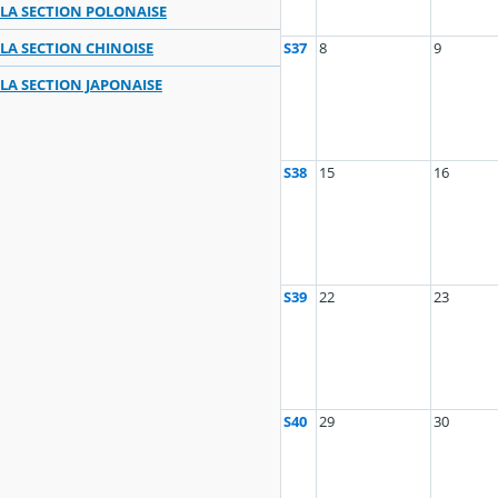
LA SECTION POLONAISE
S37
8
9
LA SECTION CHINOISE
LA SECTION JAPONAISE
S38
15
16
S39
22
23
S40
29
30