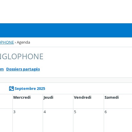
LOPHONE
›
Agenda
ANGLOPHONE
um
Dossiers partagés
Septembre 2025
Mercredi
Jeudi
Vendredi
Samedi
3
4
5
6