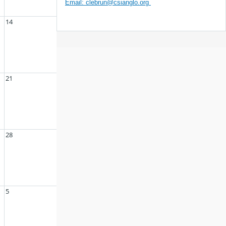
Email: clebrun@csianglo.org
14
21
28
5