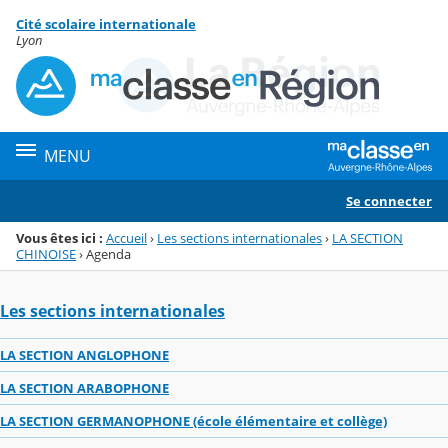
Panneau de gestion des cookies
Cité scolaire internationale
Menu de la rubrique
Contenu
Lyon
MENU
Se connecter
Vous êtes ici :
Accueil
›
Les sections internationales
›
LA SECTION
CHINOISE
›
Agenda
Les sections internationales
LA SECTION ANGLOPHONE
LA SECTION ARABOPHONE
LA SECTION GERMANOPHONE (école élémentaire et collège)