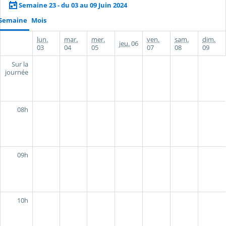
Semaine 23 - du 03 au 09 Juin 2024
Semaine
Mois
lun.
mar.
mer.
ven.
sam.
dim.
jeu.
06
03
04
05
07
08
09
Sur la
journée
08h
09h
10h