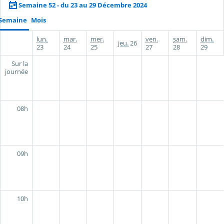
Semaine 52 - du 23 au 29 Décembre 2024
Semaine
Mois
lun.
mar.
mer.
ven.
sam.
dim.
jeu.
26
23
24
25
27
28
29
Sur la
journée
08h
09h
10h