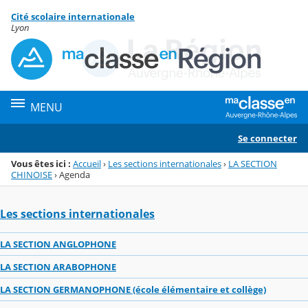
Panneau de gestion des cookies
Cité scolaire internationale
Menu de la rubrique
Contenu
Lyon
MENU
Se connecter
Vous êtes ici :
Accueil
›
Les sections internationales
›
LA SECTION
CHINOISE
›
Agenda
Les sections internationales
LA SECTION ANGLOPHONE
LA SECTION ARABOPHONE
LA SECTION GERMANOPHONE (école élémentaire et collège)