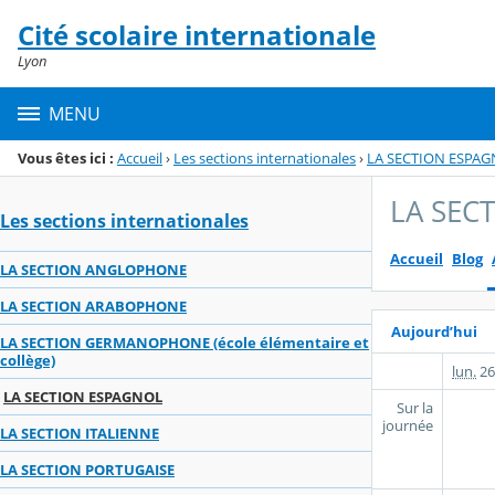
Panneau de gestion des cookies
Cité scolaire internationale
Menu de la rubrique
Contenu
Lyon
MENU
Vous êtes ici :
Accueil
›
Les sections internationales
›
LA SECTION ESPA
LA SEC
Les sections internationales
Accueil
Blog
LA SECTION ANGLOPHONE
LA SECTION ARABOPHONE
Aujourd’hui
LA SECTION GERMANOPHONE (école élémentaire et
collège)
lun.
26
LA SECTION ESPAGNOL
Sur la
journée
LA SECTION ITALIENNE
LA SECTION PORTUGAISE