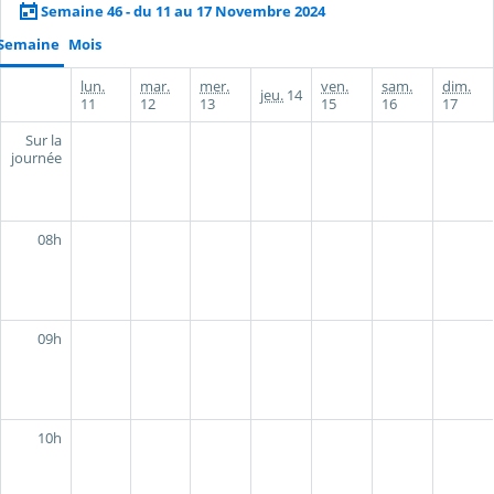
Semaine 46 - du 11 au 17 Novembre 2024
Semaine
Mois
lun.
mar.
mer.
ven.
sam.
dim.
jeu.
14
11
12
13
15
16
17
Sur la
journée
08h
09h
10h