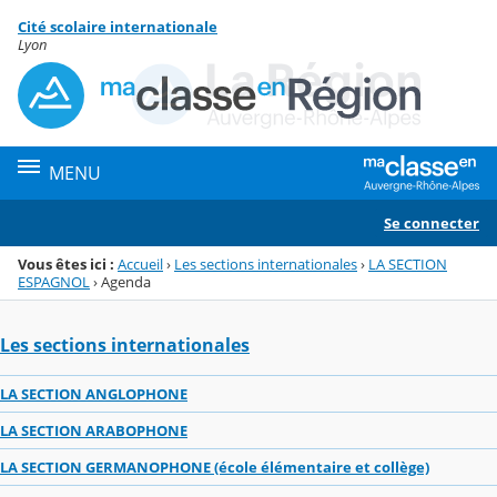
Panneau de gestion des cookies
Cité scolaire internationale
Menu de la rubrique
Contenu
Lyon
MENU
Se connecter
Vous êtes ici :
Accueil
›
Les sections internationales
›
LA SECTION
ESPAGNOL
›
Agenda
Les sections internationales
LA SECTION ANGLOPHONE
LA SECTION ARABOPHONE
LA SECTION GERMANOPHONE (école élémentaire et collège)