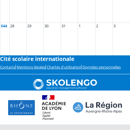
S44
28
29
30
31
1
2
3
Cité scolaire internationale
Contacts
Mentions légales
Chartes d'utilisation
Données personnelles