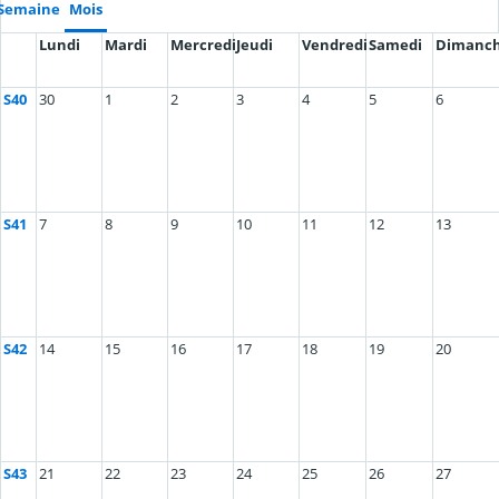
Semaine
Mois
Lundi
Mardi
Mercredi
Jeudi
Vendredi
Samedi
Dimanc
S40
30
1
2
3
4
5
6
S41
7
8
9
10
11
12
13
S42
14
15
16
17
18
19
20
S43
21
22
23
24
25
26
27