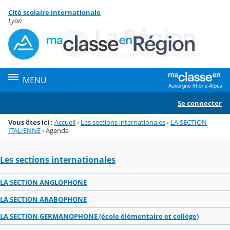
Panneau de gestion des cookies
Cité scolaire internationale
Menu de la rubrique
Contenu
Lyon
MENU
Se connecter
Vous êtes ici :
Accueil
›
Les sections internationales
›
LA SECTION
ITALIENNE
›
Agenda
Les sections internationales
LA SECTION ANGLOPHONE
LA SECTION ARABOPHONE
LA SECTION GERMANOPHONE (école élémentaire et collège)