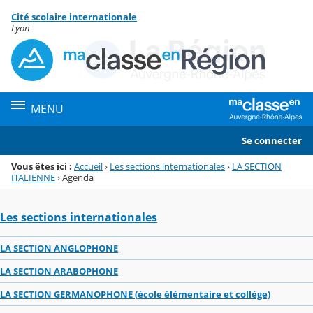
Panneau de gestion des cookies
Cité scolaire internationale
Menu de la rubrique
Contenu
Lyon
MENU
Se connecter
Vous êtes ici :
Accueil
›
Les sections internationales
›
LA SECTION
ITALIENNE
›
Agenda
Les sections internationales
LA SECTION ANGLOPHONE
LA SECTION ARABOPHONE
LA SECTION GERMANOPHONE (école élémentaire et collège)