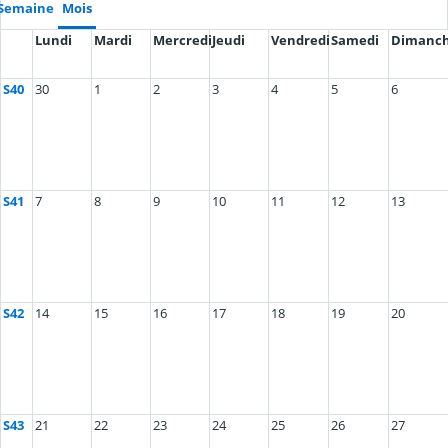
Semaine
Mois
Lundi
Mardi
Mercredi
Jeudi
Vendredi
Samedi
Dimanc
S40
30
1
2
3
4
5
6
S41
7
8
9
10
11
12
13
S42
14
15
16
17
18
19
20
S43
21
22
23
24
25
26
27