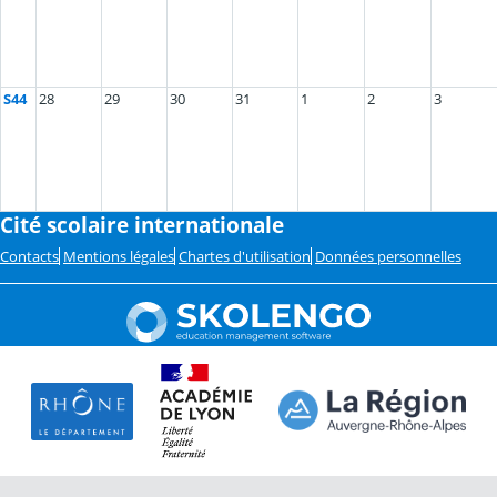
S44
28
29
30
31
1
2
3
Cité scolaire internationale
Contacts
Mentions légales
Chartes d'utilisation
Données personnelles