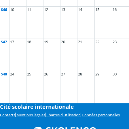
S46
10
11
12
13
14
15
16
S47
17
18
19
20
21
22
23
S48
24
25
26
27
28
29
30
Cité scolaire internationale
Contacts
Mentions légales
Chartes d'utilisation
Données personnelles