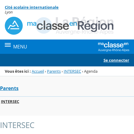
Panneau de gestion des cookies
Cité scolaire internationale
Menu de la rubrique
Contenu
Lyon
MENU
Se connecter
Vous êtes ici :
Accueil
›
Parents
›
INTERSEC
›
Agenda
Parents
INTERSEC
INTERSEC