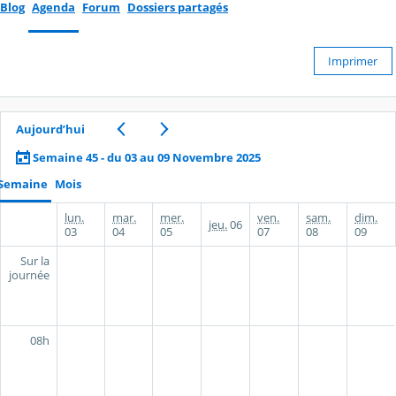
Blog
Agenda
Forum
Dossiers partagés
Imprimer
Aujourd’hui
Semaine 45 - du 03 au 09 Novembre 2025
Semaine
Mois
lun.
mar.
mer.
ven.
sam.
dim.
jeu.
06
03
04
05
07
08
09
Sur la
journée
08h