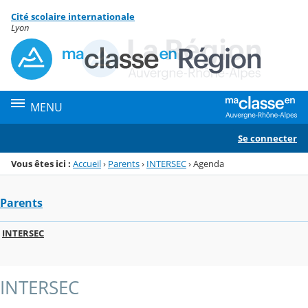
Panneau de gestion des cookies
Cité scolaire internationale
Menu de la rubrique
Contenu
Lyon
MENU
Se connecter
Vous êtes ici :
Accueil
›
Parents
›
INTERSEC
›
Agenda
Parents
INTERSEC
INTERSEC