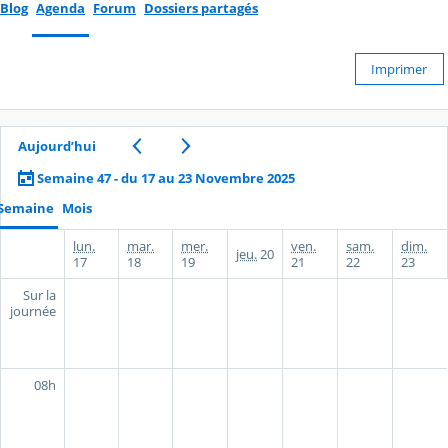
Blog
Agenda
Forum
Dossiers partagés
Imprimer
Aujourd’hui
Semaine 47 - du 17 au 23 Novembre 2025
Semaine
Mois
lun.
mar.
mer.
ven.
sam.
dim.
jeu.
20
17
18
19
21
22
23
Sur la
journée
08h