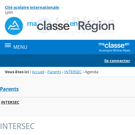
Panneau de gestion des cookies
Cité scolaire internationale
Menu de la rubrique
Contenu
Lyon
MENU
Se connecter
Vous êtes ici :
Accueil
›
Parents
›
INTERSEC
›
Agenda
Parents
INTERSEC
INTERSEC