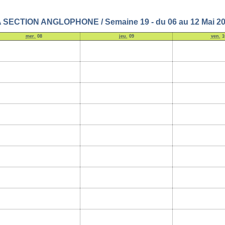
 SECTION ANGLOPHONE / Semaine 19 - du 06 au 12 Mai 2
mer.
08
jeu.
09
ven.
1