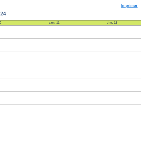
Imprimer
024
0
sam.
11
dim.
12