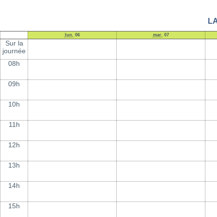
LA
lun.
06
mar.
07
Sur la
journée
08h
09h
10h
11h
12h
13h
14h
15h