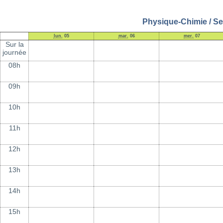
Physique-Chimie / Se
lun.
05
mar.
06
mer.
07
Sur la
journée
08h
09h
10h
11h
12h
13h
14h
15h