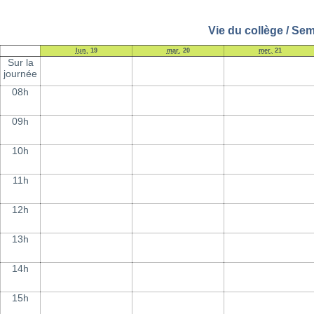
Vie du collège / Se
lun.
19
mar.
20
mer.
21
Sur la
journée
08h
09h
10h
11h
12h
13h
14h
15h