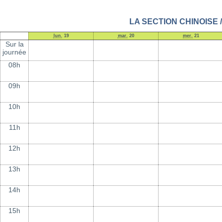
LA SECTION CHINOISE / 
lun.
19
mar.
20
mer.
21
Sur la
journée
08h
09h
10h
11h
12h
13h
14h
15h