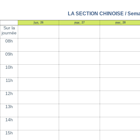
LA SECTION CHINOISE / Semai
lun.
26
mar.
27
mer.
28
Sur la
journée
08h
09h
10h
11h
12h
13h
14h
15h