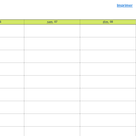
Imprimer
6
sam.
07
dim.
08