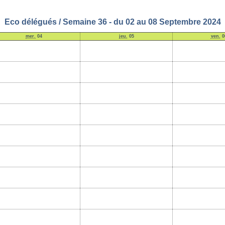
Eco délégués / Semaine 36 - du 02 au 08 Septembre 2024
mer.
04
jeu.
05
ven.
0