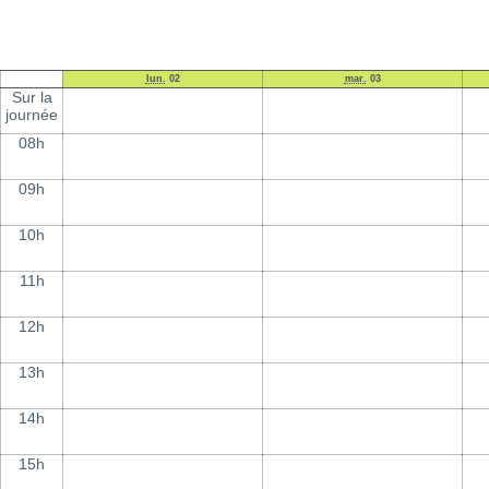
lun.
02
mar.
03
Sur la
journée
08h
09h
10h
11h
12h
13h
14h
15h