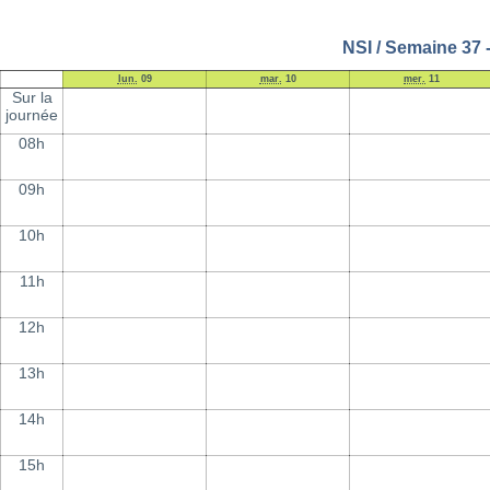
NSI / Semaine 37 
lun.
09
mar.
10
mer.
11
Sur la
journée
08h
09h
10h
11h
12h
13h
14h
15h