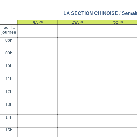
LA SECTION CHINOISE / Semain
lun.
28
mar.
29
mer.
30
Sur la
journée
08h
09h
10h
11h
12h
13h
14h
15h