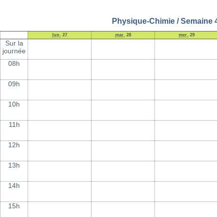
Physique-Chimie / Semaine 
lun.
27
mar.
28
mer.
29
Sur la
journée
08h
09h
10h
11h
12h
13h
14h
15h