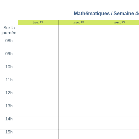
Mathématiques / Semaine 4
lun.
27
mar.
28
mer.
29
Sur la
journée
08h
09h
10h
11h
12h
13h
14h
15h