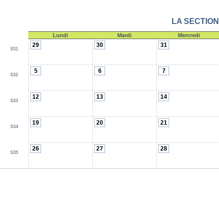
LA SECTION
Lundi
Mardi
Mercredi
29
30
31
S31
5
6
7
S32
12
13
14
S33
19
20
21
S34
26
27
28
S35