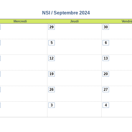
NSI / Septembre 2024
Mercredi
Jeudi
Vendre
29
30
5
6
12
13
19
20
26
27
3
4