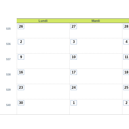
Lundi
Mardi
26
27
28
S35
2
3
4
S36
9
10
11
S37
16
17
18
S38
23
24
25
S39
30
1
2
S40