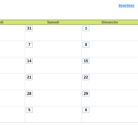
Imprimer
di
Samedi
Dimanche
31
1
7
8
14
15
21
22
28
29
5
6