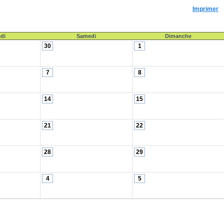
Imprimer
di
Samedi
Dimanche
30
1
7
8
14
15
21
22
28
29
4
5