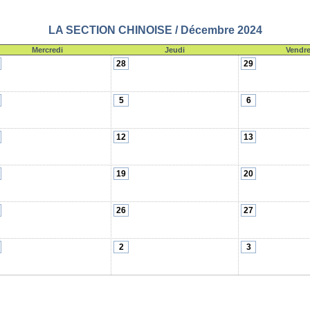
LA SECTION CHINOISE / Décembre 2024
Mercredi
Jeudi
Vendre
28
29
5
6
12
13
19
20
26
27
2
3