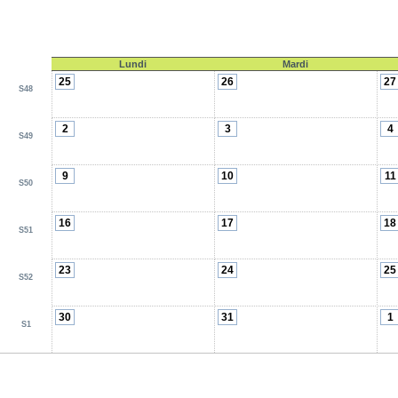
Lundi
Mardi
25
26
27
S48
2
3
4
S49
9
10
11
S50
16
17
18
S51
23
24
25
S52
30
31
1
S1