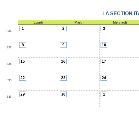
LA SECTION IT
Lundi
Mardi
Mercredi
1
2
3
S36
8
9
10
S37
15
16
17
S38
22
23
24
S39
29
30
1
S40