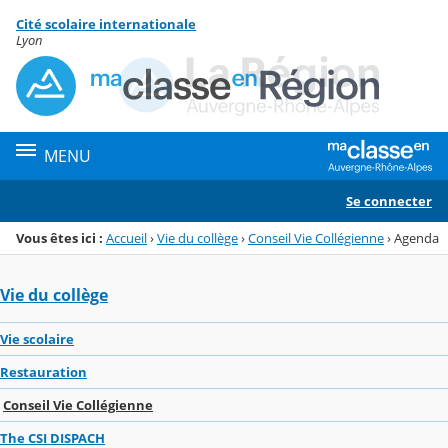
Panneau de gestion des cookies
Cité scolaire internationale
Menu de la rubrique
Contenu
Lyon
MENU
Se connecter
Vous êtes ici :
Accueil
›
Vie du collège
›
Conseil Vie Collégienne
›
Agenda
Vie du collège
Vie scolaire
Restauration
Conseil Vie Collégienne
The CSI DISPACH