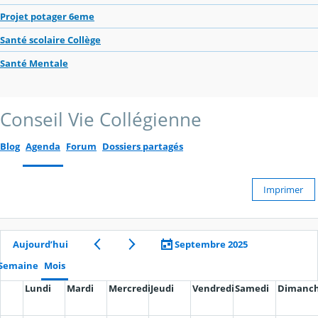
Projet potager 6eme
Santé scolaire Collège
Santé Mentale
Conseil Vie Collégienne
Blog
Agenda
Forum
Dossiers partagés
Imprimer
Aujourd’hui
Septembre 2025
Semaine
Mois
Lundi
Mardi
Mercredi
Jeudi
Vendredi
Samedi
Dimanc