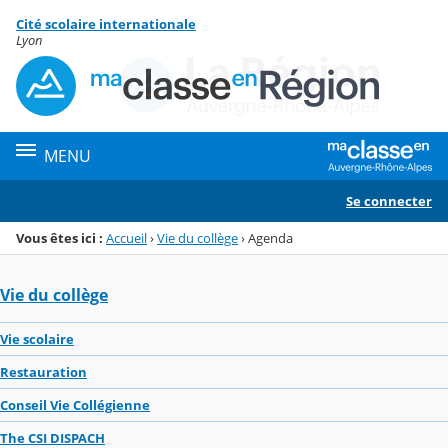
Panneau de gestion des cookies
Cité scolaire internationale
Menu de la rubrique
Contenu
Lyon
MENU
Se connecter
Vous êtes ici :
Accueil
›
Vie du collège
›
Agenda
Vie du collège
Vie scolaire
Restauration
Conseil Vie Collégienne
The CSI DISPACH