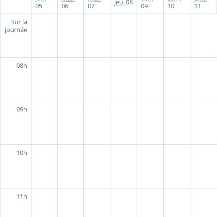
jeu.
08
05
06
07
09
10
11
Sur la
journée
08h
09h
10h
11h