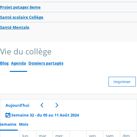
Projet potager 6eme
Santé scolaire Collège
Santé Mentale
Vie du collège
Blog
Agenda
Dossiers partagés
Imprimer
Aujourd’hui
Semaine 32 - du 05 au 11 Août 2024
Semaine
Mois
lun.
mar.
mer.
ven.
sam.
dim.