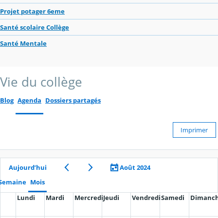
Projet potager 6eme
Santé scolaire Collège
Santé Mentale
Vie du collège
Blog
Agenda
Dossiers partagés
Imprimer
Aujourd’hui
Août 2024
Semaine
Mois
Lundi
Mardi
Mercredi
Jeudi
Vendredi
Samedi
Dimanc