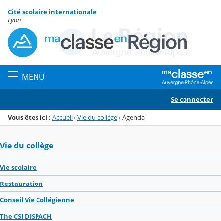
Panneau de gestion des cookies
Cité scolaire internationale
Menu de la rubrique
Contenu
Lyon
MENU
Se connecter
Vous êtes ici :
Accueil
›
Vie du collège
›
Agenda
Vie du collège
Vie scolaire
Restauration
Conseil Vie Collégienne
The CSI DISPACH