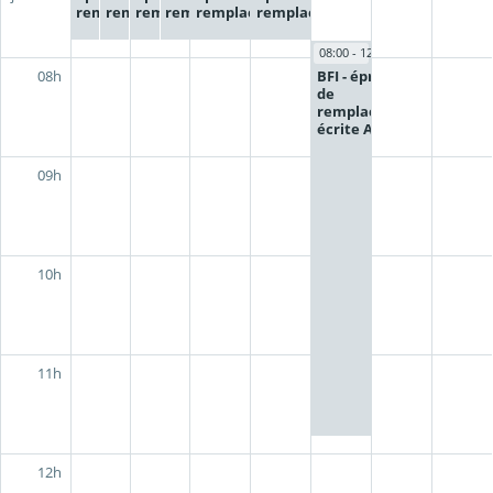
remplacement
remplacement
remplacement
remplacement
remplacement
remplacement
08:00 - 12:00
BFI - épreuve
08h
de
remplacement
écrite ACL
09h
10h
11h
12h