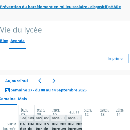
Prévention du harcèlement en milieu scolaire - dispositif pHARe
Vie du lycée
Blog
Agenda
Imprimer
Aujourd’hui
Semaine 37 - du 08 au 14 Septembre 2025
Semaine
Mois
lun.
mar.
mer.
ven.
sam.
dim.
jeu.
11
08
09
10
12
13
14
08/09 - 11/09
08/09 - 09/09
08/09 - 11/09
08/09 - 09/09
08/09 - 11/09
08/09 - 11/09
BGT 2025 -
DNB - Session
BGT 2025 -
DNB - Session
BGT 2025 -
BGT 2025 -
Sur la
épreuves de
de
épreuves de
de
épreuves de
épreuves de
journée