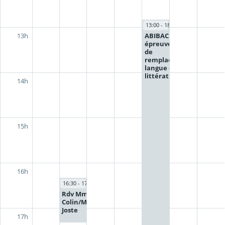
13:00 - 18:00
ABIBAC -
13h
épreuve écrite
de
remplacement
langue et
littérature
14h
15h
16h
16:30 - 17:30
Rdv Mme
Colin/Mme
Joste
17h