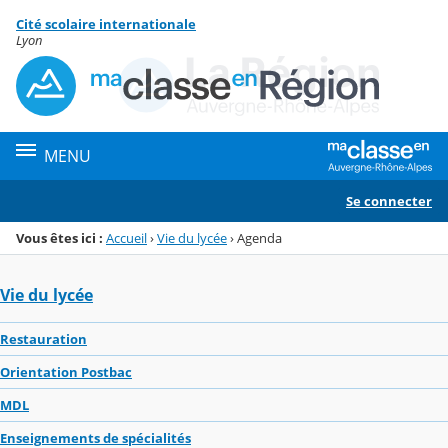
Panneau de gestion des cookies
Cité scolaire internationale
Menu de la rubrique
Contenu
Lyon
MENU
Se connecter
Vous êtes ici :
Accueil
›
Vie du lycée
›
Agenda
Vie du lycée
Restauration
Orientation Postbac
MDL
Enseignements de spécialités