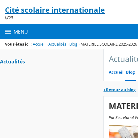
Panneau de gestion des cookies
Cité scolaire internationale
Menu de la rubrique
Contenu
Lyon
MENU
Vous êtes ici :
Accueil
›
Actualités
›
Blog
›
MATERIEL SCOLAIRE 2025-2026
Actualit
Actualités
Accueil
Blog
‹
Retour au blog
MATERI
Par Secretariat P