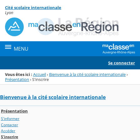
Panneau de gestion des cookies
Cité scolaire internationale
Menu de la rubrique
Contenu
Lyon
MENU
Se connecter
Vous êtes ici :
Accueil
›
Bienvenue à la cité scolaire internationale
›
Présentation
›
S'inscrire
Bienvenue à la cité scolaire internationale
Présentation
S'informer
Contacter
Accéder
S'inscrire