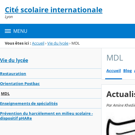
Panneau de gestion des cookies
Cité scolaire internationale
Menu de la rubrique
Contenu
Lyon
MENU
Vous êtes ici :
Accueil
›
Vie du lycée
›
MDL
MDL
Vie du lycée
Accueil
Blog
Restauration
Orientation Postbac
Actuali
MDL
Enseignements de spécialités
Par Amine Khedim
Prévention du harcèlement en milieu scolaire -
dispositif pHARe