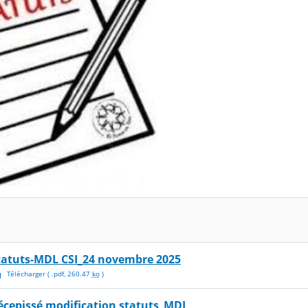
tatuts-MDL CSI_24 novembre 2025
Télécharger
( .
pdf
,
260.47
ko
)
écepissé modification statuts_MDL