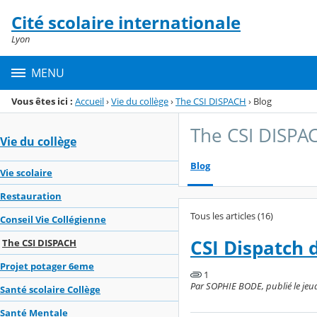
Panneau de gestion des cookies
Cité scolaire internationale
Menu de la rubrique
Contenu
Lyon
MENU
Vous êtes ici :
Accueil
›
Vie du collège
›
The CSI DISPACH
›
Blog
The CSI DISPA
Vie du collège
Blog
Vie scolaire
Restauration
Tous les articles (16)
Conseil Vie Collégienne
CSI Dispatch 
The CSI DISPACH
Projet potager 6eme
1
Par SOPHIE BODE, publié le jeud
Santé scolaire Collège
Santé Mentale